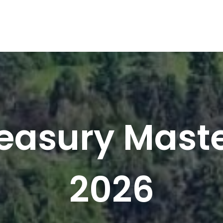
easury Mast
2026