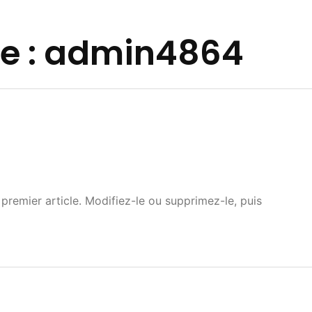
e :
admin4864
premier article. Modifiez-le ou supprimez-le, puis