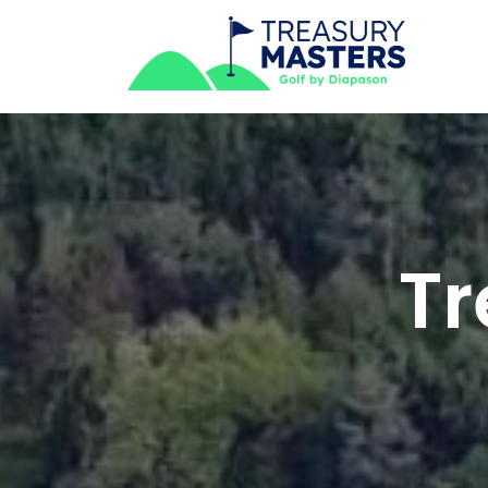
Skip
to
content
Treasury Masters by Diapason
Tr