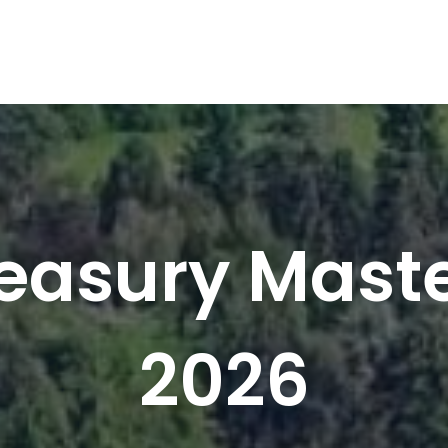
easury Mast
2026